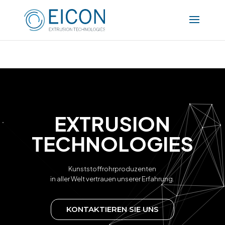
E
X
T
R
U
S
I
O
N
T
E
C
H
N
O
L
O
G
I
E
S
Kunststoffrohrproduzenten
in aller Welt vertrauen unserer Erfahrung.
KONTAKTIEREN SIE UNS