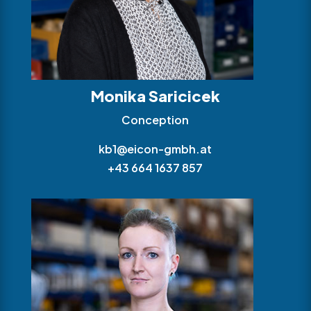
Monika Saricicek
Conception
kb1@eicon-gmbh.at
+43 664 1637 857