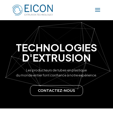
T
E
C
H
N
O
L
O
G
I
E
S
D
'
E
X
T
R
U
S
I
O
N
Les producteurs de tubes en plastique
du monde entier font confiance à notre expérience.
CONTACTEZ-NOUS